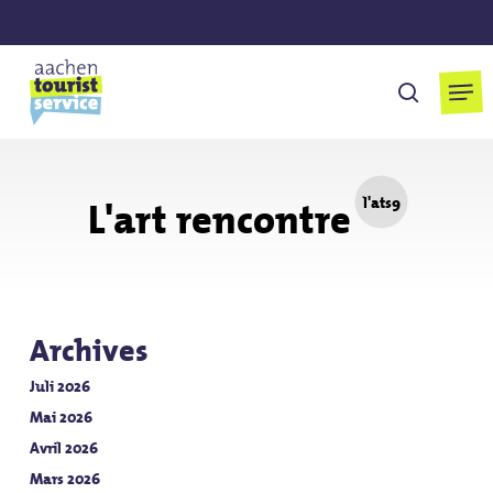
Skip
to
main
Men
cherchen
content
L'art rencontre
l'ats9
Archives
Juli 2026
Mai 2026
Avril 2026
Mars 2026