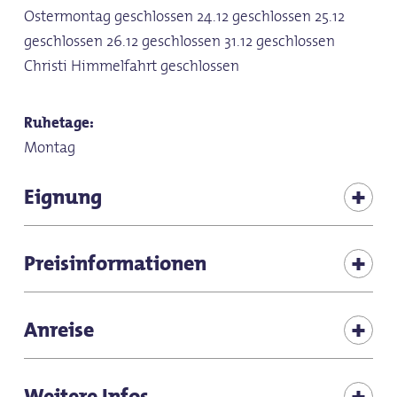
Ostermontag geschlossen 24.12 geschlossen 25.12
geschlossen 26.12 geschlossen 31.12 geschlossen
Christi Himmelfahrt geschlossen
Ruhetage:
Montag
Eignung
Schlechtwetterangebot
Preisinformationen
für Gruppen
Bei herausragenden Wechselausstellungen können
Anreise
für Individualgäste
die Eintrittspreise angehoben werden. Freier Eintritt
für Gäste bis einschließlich 21 Jahre innerhalb der
Senioren geeignet
Das Zeitungsmuseum liegt inmitten der Altstadt.
Weitere Infos
Städteregion, Menschen mit Behinderungen mit