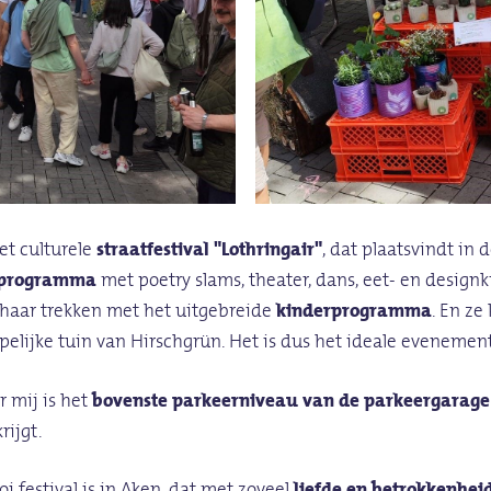
et culturele
straatfestival "Lothringair"
, dat plaatsvindt in 
 programma
met poetry slams, theater, dans, eet- en designk
 haar trekken met het uitgebreide
kinderprogramma
. En ze
elijke tuin van Hirschgrün. Het is dus het ideale evenemen
 mij is het
bovenste parkeerniveau van de parkeergarage
rijgt.
i festival is in Aken, dat met zoveel
liefde en betrokkenhei