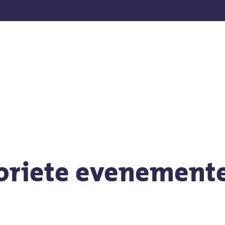
en
oriete evenement