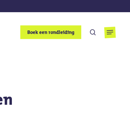
Zoek
Boek een rondleiding
Menu
op
en