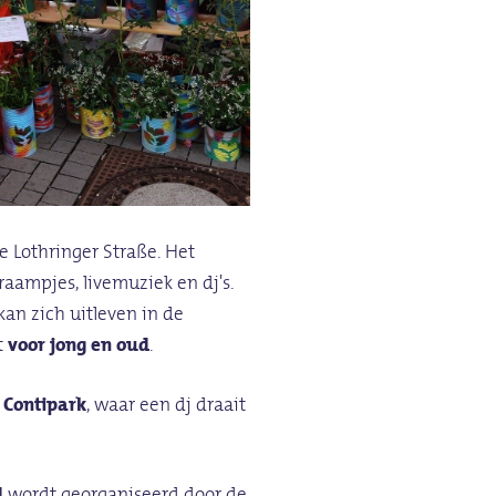
de Lothringer Straße. Het
raampjes, livemuziek en dj's.
 kan zich uitleven in de
t
voor jong en oud
.
 Contipark
, waar een dj draait
d
wordt georganiseerd door de