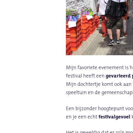
Mijn favoriete evenement is h
festival heeft een
gevarieerd
Mijn dochtertje komt ook aan
speeltuin en de gemeenschapp
Een bijzonder hoogtepunt voor
en je een echt
festivalgevoel
k
Het is geweldig dat er zo'n moo